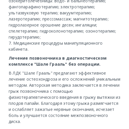
озокеритолечебницы: водо- и бальнеотерапию;
фангопарафинотерапию; электротерапию;
ультазвуковую терапию; вакуумтерапию;
лазеротерапию; прессомассаж; магнитотерапию;
гидролазерное орошение десен; ингаляции;
спелетерапию; гидроколонотерапию; озонотерапию;
гирудотерапию;
7. Медицинские процедуры манипуляционного
кабинета.
Лечение позвоночника в диагностическом
комплексе "Шале Грааль" без операции.
В ЛДК "Шале Грааль" предлагают эффективное
лечение остеохондроза и его осложнений уникальным
методом. Авторская методика заключается в лечении
грыж позвоночника с помощью
физиотерапевтического введения в грыжу вытяжки из
плодов папайи. Благодаря этому грыжа размягчается
и ослабляет зажатые нервные окончания, исчезает
боль и улучшается состояние межпозвоночного
диска.