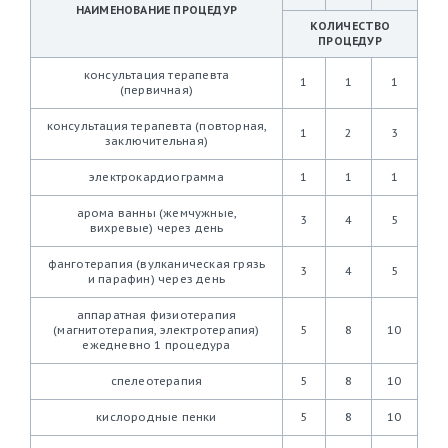
НАИМЕНОВАНИЕ ПРОЦЕДУР
КОЛИЧЕСТВО
ПРОЦЕДУР
консультация терапевта
1
1
1
(первичная)
консультация терапевта (повторная,
1
2
3
заключительная)
электрокардиограмма
1
1
1
арома ванны (жемчужные,
3
4
5
вихревые) через день
фанготерапия (вулканическая грязь
3
4
5
и парафин) через день
аппаратная физиотерапия
(магнитотерапия, электротерапия)
5
8
10
ежедневно 1 процедура
спелеотерапия
5
8
10
кислородные пенки
5
8
10