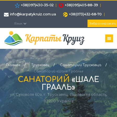
+38(097)430-35-02
|
+38(095)405-88-39
|
info@karpatykruiz.com.ua
+38(073)432-68-70
|
НФОРМАЦИЯ
ЦЕНЫ
НОМЕРА
ЛЕЧЕНИЕ
ПИТАНИЕ
Язык
Забронировать
УДОБСТВА
КАРТА
ОТЗЫВЫ
/
/
/
Главная
Трускавец
Санатории Трускавца
Санаторий «Шале Грааль»
САНАТОРИЙ
«ШАЛЕ
ГРААЛЬ»
ул. Суховоля 60а, г. Трускавец, Львовская область,
82200 Украина