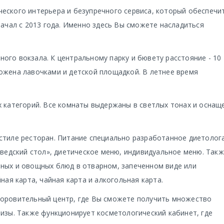
ческого интерьера и безупречного сервиса, который обеспечи
начал с 2013 года. Именно здесь Вы сможете насладиться
ого вокзала. К центральному парку и бювету расстояние - 10
ожена лавочками и детской площадкой. В летнее время
х категорий. Все комнаты выдержаны в светлых тонах и оснащ
стиле ресторан. Питание специально разработанное диетолог
шведский стол», диетическое меню, индивидуальное меню. Так
ных и овощных блюд в отварном, запеченном виде или
ная карта, чайная карта и алкогольная карта.
доровительный центр, где Вы сможете получить множество
лизы. Также функционирует косметологический кабинет, где