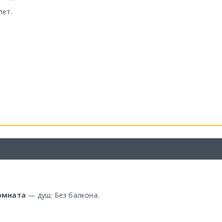
лет.
омната
— душ; Без балкона.