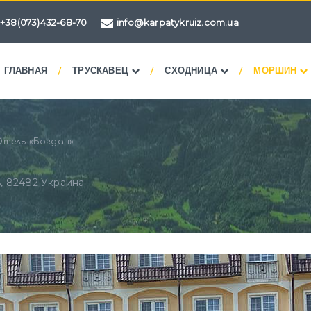
+38(073)432-68-70
|
info@karpatykruiz.com.ua
/
/
/
ГЛАВНАЯ
ТРУСКАВЕЦ
СХОДНИЦА
МОРШИН
Отель «Богдан»
ь, 82482 Украина