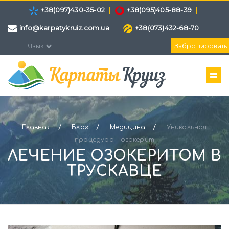
+38(097)430-35-02
|
+38(095)405-88-39
|
info@karpatykruiz.com.ua
+38(073)432-68-70
|
Язык
Забронировать
/
/
/
Главная
Блог
Медицина
Уникальная
процедура - озокерит
ЛЕЧЕНИЕ ОЗОКЕРИТОМ В
ТРУСКАВЦЕ