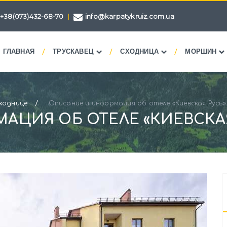
+38(073)432-68-70
|
info@karpatykruiz.com.ua
/
/
/
ГЛАВНАЯ
ТРУСКАВЕЦ
СХОДНИЦА
МОРШИН
/
ходнице
Описание и информация об отеле «Киевская Русь»
АЦИЯ ОБ ОТЕЛЕ «КИЕВСКАЯ