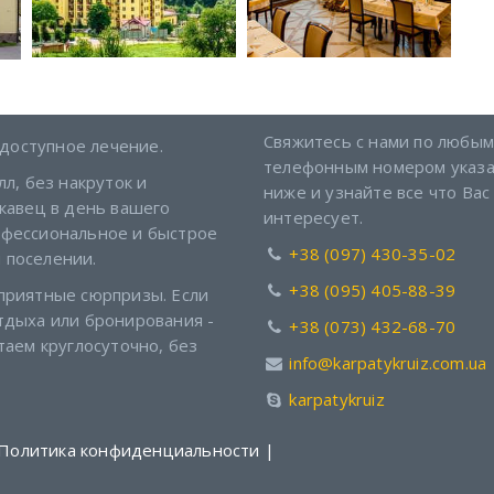
Связь с нами
Свяжитесь с нами по любым
доступное лечение.
телефонным номером указ
л, без накруток и
ниже и узнайте все что Вас
кавец в день вашего
интересует.
офессиональное и быстрое
+38 (097) 430-35-02
 поселении.
+38 (095) 405-88-39
приятные сюрпризы. Если
тдыха или бронирования -
+38 (073) 432-68-70
таем круглосуточно, без
info@karpatykruiz.com.ua
karpatykruiz
Политика конфиденциальности
|