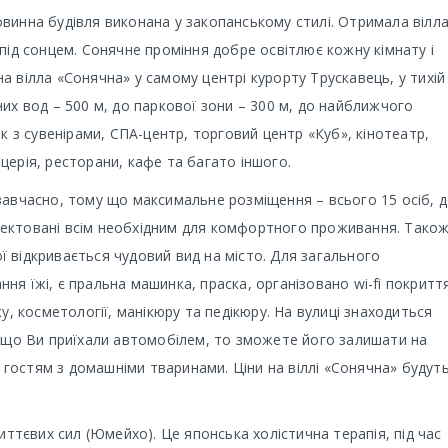
винна будівля виконана у закопанському стилі. Отримала вілл
під сонцем. Сонячне проміння добре освітлює кожну кімнату і
 вілла «Сонячна» у самому центрі курорту Трускавець, у тихі
их вод – 500 м, до паркової зони – 300 м, до найближчого
к з сувенірами, СПА-центр, торговий центр «Куб», кінотеатр,
ерія, ресторани, кафе та багато іншого.
завчасно, тому що максимальне розміщення – всього 15 осіб, 
мплектовані всім необхідним для комфортного проживання. Також
 відкривається чудовий вид на місто. Для загального
я їжі, є пральна машинка, праска, організовано wi-fi покриття
у, косметології, манікюру та педікюру. На вулиці знаходиться
Якщо Ви приїхали автомобілем, то зможете його залишати на
і гостям з домашніми тваринами. Ціни на віллі «Сонячна» будут
иттєвих сил (Юмейхо). Це японська холістична терапія, під час