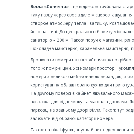
Вілла «Сонячна»
- це відреконструйована старо
таку назву через своє вдале місцерозташування 
створює атмосферу тепла і затишку. Розташована
його частині. До центрального бювету мінеральн
санаторію – 200 м. Також поруч є магазини, рино
шоколадна майстерня, карамельна майстерня, піц
Бронювати номери на віллі «Сонячна» потрібно 
того ж помірні ціни. Усі номери просторі і уко
номери з великою мебльованою верандою, з якої
користування облаштовано кухню для приготуванн
На другому поверсі є кабінет лікувального масаж
альтанка для відпочинку та мангал з дровами. 
парковці на задньому дворі вілли. Також тут рад
залежати від обраної категорії номера.
Також на віллі функціонує кабінет відновлення ж