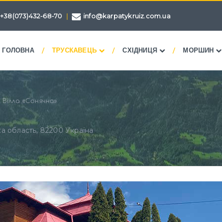
+38(073)432-68-70
|
info@karpatykruiz.com.ua
/
/
/
ГОЛОВНА
ТРУСКАВЕЦЬ
СХІДНИЦЯ
МОРШИН
Вілла «Сонячна»
ка область, 82200 Україна