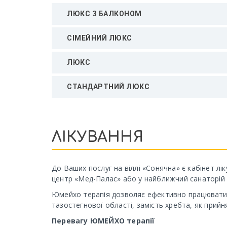
ЛЮКС З БАЛКОНОМ
СІМЕЙНИЙ ЛЮКС
ЛЮКС
СТАНДАРТНИЙ ЛЮКС
ЛІКУВАННЯ
До Ваших послуг на віллі «Сонячна» є кабінет л
центр «Мед-Палас» або у найближчий санаторій (
Юмейхо терапія дозволяє ефективно працювати з
тазостегнової області, замість хребта, як прийня
Перевагу ЮМЕЙХО терапії