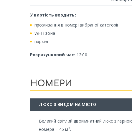
У вартість входить:
проживання в номері вибраної категорії
Wi-Fi зона
паркінг
Розрахунковий час:
12:00.
НОМЕРИ
ЛЮКС З ВИДОМ НА МІСТО
Великий світлий двокімнатний люкс з гарно
2
номера – 45 м
.