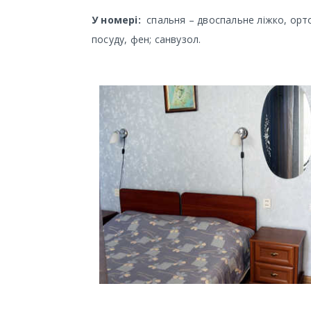
У номері:
спальня – двоспальне ліжко, орто
посуду, фен; санвузол.