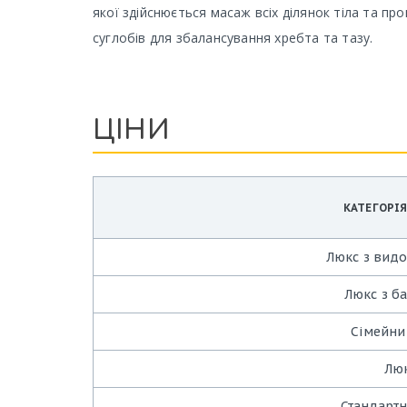
якої здійснюється масаж всіх ділянок тіла та п
суглобів для збалансування хребта та тазу.
ЦІНИ
КАТЕГОРІ
Люкс з видо
Люкс з б
Сімейни
Лю
Стандарт