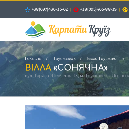
+38(097)430-35-02
|
+38(095)405-88-39
|
/
/
/
Головна
Трускавець
Вілли Трускавця
ВІЛЛА
«СОНЯЧНА»
вул. Тараса Шевченка 13, м. Трускавець, Львівсь