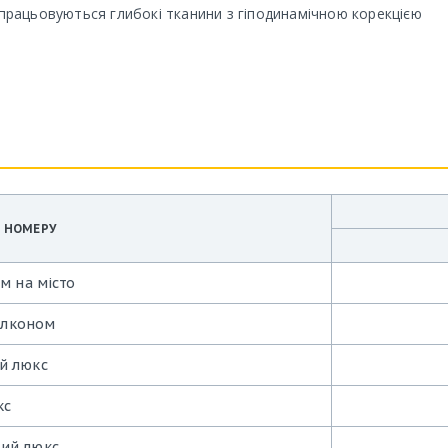
ропрацьовуються глибокі тканини з гіподинамічною корекцією
Я НОМЕРУ
м на місто
алконом
й люкс
кс
ний люкс