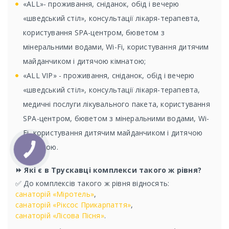
«ALL»- проживання, сніданок, обід і вечерю
«шведський стіл», консультації лікаря-терапевта,
користування SPA-центром, бюветом з
мінеральними водами, Wi-Fi, користування дитячим
майданчиком і дитячою кімнатою;
«ALL VIP» - проживання, сніданок, обід і вечерю
«шведський стіл», консультації лікаря-терапевта,
медичні послуги лікувального пакета, користування
SPA-центром, бюветом з мінеральними водами, Wi-
Fi, користування дитячим майданчиком і дитячою
кімнатою.
⏩ Які є в Трускавці комплекси такого ж рівня?
✅ До комплексів такого ж рівня відносять:
санаторій «Міротель»
,
санаторій «Ріксос Прикарпаття»
,
санаторій «Лісова Пісня»
.