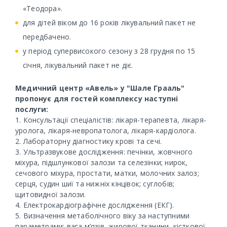
«Теодора».
для дітей віком до 16 років лікувальний пакет не
передбачено.
у період супервисокого сезону з 28 грудня по 15
січня, лікувальний пакет не діє.
Медичний центр «Авель» у "Шале Грааль"
пропонує для гостей комплексу наступні
послуги:
1. Консультації спеціалістів: лікаря-терапевта, лікаря-
уролога, лікаря-невропатолога, лікаря-кардіолога.
2. Лабораторну діагностику крові та сечі.
3. Ультразвукове дослідження: печінки, жовчного
міхура, підшлункової залози та селезінки; нирок,
сечового міхура, простати, матки, молочних залоз;
серця, судин шиї та нижніх кінцівок; суглобів;
щитовидної залози.
4. Електрокардіографічне дослідження (ЕКГ).
5. Визначення метаболічного віку за наступними
параметрами: вага м’язів, жирової тканини, кісткової