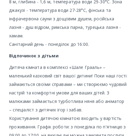
8 м, глибина - 1,6 м, температура води 29-30°С. Зона
джакузі - температура води 27-28°С, фінська та
інфрачервона сауни з дощовим душем, російська
лазня - душ відром, римська парна, турецька лазня -
хамам.
Санітарний день - понеділок до 16:00.
Відпочинок з дітьми
Дитяча кімната в комплексі «Шале Грааль» –
маленький казковий світ вашої дитини! Поки наші гості
займаються своїми справами – ми створюємо чудовий
настрій та комфортні умови для ваших дітей. З
малюками займається турботлива няня або аніматор
– спеціаліст з дитячих ігор і забав.
Користування дитячою кімнатою входить у вартість
проживання. Графік роботи: з понеділка по п'ятницю з
09:00 до 17:00, на вихідні дні можна замовити послуги